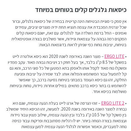
כיסאות גלגלים קלים בטוחים במיוחד
אין ספק כי סוגיית הבטיחות הינה קריטית בבחירה של כיסאות גלגלים, וברור
שכל יצרנית המכבדת את עצמה תוציא תחת ידיה מוצרים יציבים, עמידים
ואמינים – החל ברמת השלדה ועד לגלגלים. עם זאת, ישנם כיסאות קלים
המקנים רמה גבוהה על עצמאות וניידות, אשר משלבים בצורה אופטימאלית
בטיחות, יציבות נוחות כפי שניתן לראות בדוגמאות הבאות:
•
ERGO LITE
– מוצר השנה באירופה לשנת 2020 הוא כיסא אולטרה לייט
במשקל של 8.5 ק"ג בלבד, אך בעל חוזק רב ויציבות גבוהה מאוד. עקב ממדיו
ומשקלו נוח מאוד לקפל אותו ולאפסן בתא המטען של כל סוגי הרכב, והוא גם
קל לתפעול עבור המשתמש והמלווה אותו. לצד שמירה על יציבות ומניעת
החלקה, זהו גם כיסא העומד במבחני בטיחות נסיעה ברכב, כך שאפשר
להשתמש בו בתור כיסא ברכב מתאים. במילים אחרות: ניידות, נוחות ובטיחות
מושלמות בכיסא אחד.
•
ERGO LITE 2
– זוהי הגרסה של ארגו לייט בעלת הנעה עצמית, שגם היא
נבחרה למוצר השנה באירופה בשנת 2020. למעשה, זהו הכיסא היחיד שמשלב
בין משקל קל של 10.5 ק"ג בלבד ובין הנעה עצמית, שילוב מצוין עבור ניידות
ועצמאות בצורה הנוחה ביותר. יש לו רגליות מסתובבות ופריקות עבור כניסה
נוחה למעברים, וכאמור אפשרות לגלגלי הנעה עצמית למען עצמאות