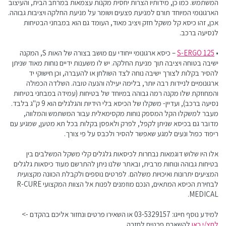
המשתמש. כמו כן, מידותיו הצרות יחסית מקנות עצמאות במרחב הבית, והעיצוב
הארגונומי המיוחד תורם למניעת פצעים ושומר על מניעת החלקה ויציבות גבוהה.
אכן, זהו כיסא קל משקל חזק ויציב מאוד, העומד גם הוא במבחני הבטיחות
לנסיעה ברכב.
•
S-ERGO 125
– כיסא ארגונומי ייחודי עם מושב בצורה של האות S, המקנה
ישיבה בטוחה ויציבה תוך מניעת החלקה. יש לו משענות ידיים נוחות מאוד שניתן
להסיר בקלות לצורך ישיבה נוחה לצד השולחן או להעברה, וכן חישוקי יד
ארגונומיים לניידות רבה יותר, בלימה יעילה והנעה טובה. השלדה הכפולה
והמחוזקת שלו מקנה רמה גבוהה במיוחד של בטיחות (עמידה במבחני בטיחות
נסיעה ברכב), ועדיין- משקלו של הכיסא בלי הידיות והגלגלים הוא 9 ק"ג בלבד.
מעבר למשקלו הקל המספק נוחות מקסימאלית עבור המשתמש והמלווה,
מדובר גם בכיסא שניתן לקפל, לפרק ולאפסן בקלות בכל תא מטען, שמגיע עם
ריפוד כפול ונעים למגע שאפשר להסיר ולכבס על פי צורך.
אלו היו שלוש דוגמאות נבחרות לכיסאות גלגלים קלי משקל המשלבים בין
בטיחות גבוהה ונוחות מרבית, ובאתר שלנו ניתן להתרשם מעוד כיסאות גלגלים
המציעים יתרונות ואיכויות משלהם. לפרטים נוספים ולקבלת הכוונה מקצועית
לבחירת הכיסא המתאים, הנכם מוזמנים לפנות אל הצוות המקצועי R-CURE
MEDICAL.
למידע נוסף חייגו: 03-5329157 או השאירו פרטים ונחזור אליכם בהקדם ->
לחצ/י כאן
להשארת פרטים לחזרה