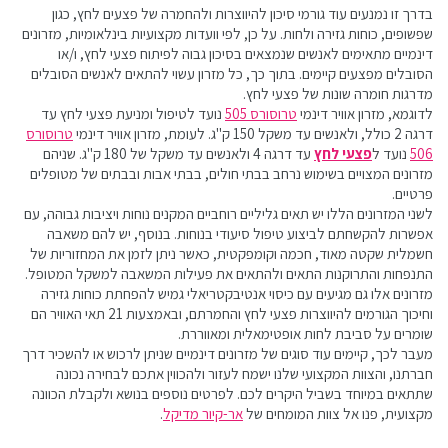
בדרך זו נמנעים עוד גורמי סיכון להיווצרות ולהחמרה של פצעים לחץ, כגון
שפשופים, כוחות גזירה ולחות. על כן, לפי וועדות מקצועיות בינלאומיות, מזרונים
דינמיים מתאימים לאנשים שנמצאים בסיכון גבוה לפיתוח פצעי לחץ, ו/או
הסובלים מפצעים קיימים. בתוך כך, כל מזרון עשוי להתאים לאנשים הסובלים
מדרגות חומרה שונות של פצעי לחץ.
לדוגמא, מזרון אוויר דינמי
טרוסורס 505
נועד לטיפול ומניעת פצעי לחץ עד
דרגה 2 כולל, ולאנשים עד משקל 150 ק"ג. לעומת, מזרון אוויר דינמי
טרוסורס
506
נועד ל
פצעי לחץ
עד דרגה 4 ולאנשים עד משקל של 180 ק"ג. שניהם
מזרונים המצויים בשימוש נרחב בבתי חולים, בבתי אבות ובבתים של מטופלים
פרטיים.
לשני המזרונים הללו יש תאים גליליים רוחביים המקנים נוחות ויציבות גבוהה, עם
אפשרות להקשחתם לביצוע טיפול סיעודי בנוחות. בנוסף, יש להם משאבה
חשמלית שקטה מאוד, חכמה וקומפקטית, כאשר ניתן לזמן את המחזוריות של
התנפחות והתרוקנות התאים ולהתאים את פעילות המשאבה למשקל המטופל.
מזרונים אלו גם מגיעים עם כיסוי אנטיבקטריאלי גמיש להפחתת כוחות גזירה
וחיכוך הגורמים להיווצרות פצעי לחץ והחמרתם, ובאמצעות 21 תאי האוויר הם
שומרים על סביבת לחות אופטימאלית ומאווררת.
מעבר לכך, קיימים עוד סוגים של מזרונים דינמיים שניתן לרכוש או להשכיר דרך
חברתנו, והצוות המקצועי שלנו ישמח לעזור ולהכווין אתכם לבחירה נכונה
שתתאים במיוחד בשביל היקרים לכם. לפרטים נוספים בנושא ולקבלת הכוונה
מקצועית, פנו אל צוות המומחים של
אר-קיור מדיקל
.