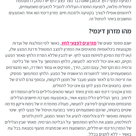
למניעת פצעי לחץ. וכמובן שאם כבר נוצר פצע לחץ יש לספק לו מעטפת
טיפולית מלאה, למניעת החמרה העלולה להוביל לכאבים משמעותיים,
לזיהומים ואפילו לצורך בקטיעה ולסכנת חיים. מזרון דינמי הוא אחד האמצעים
החשובים ביותר לטיפול זה.
מהו מזרון דינמי?
ישנם מספר סוגים של
מזרונים לפצעי לחץ
, כאשר לפי המלצות של ועדות
מקצועיות בינלאומיות מתאימים את המזרון למצב המטופל ודרגת הפצע שלו,
ו/או לרמת הסיכון לפיתוח פצעי לחץ. יש להבין שללא הסרת הלחץ מאזור הפצע
הקיים, הוא אינו יכול להירפא. למעשה, הלחץ המתמשך על אזור של בליטה
גרמית כמו הקרסול, עצם הזנב, הירך, מפרקים או עמוד השדרה, הוא מהגורמים
המשמעותיים ביותר להיווצרות הראשונית של הפצע. הלחץ המתמשך מפסיק
את זרימת הדם לאזור ומנוע מעבר של חמצן לרקמות, ובנוסף גורם להרס של
תאים. בתנאים אלו פצע לחץ גם אינו יכול להחלים.
מזרון אקטיבי דינמי הוא מזרון מיוחד העשוי מתאים גליליים גדולים המסודרים
לרוחב. בתוך הגלילים הללו נמצא אוויר, ובאמצעות מערכת חיישנים הגלילים
מתנפחים ומתרוקנים לסירוגין. למעשה, פעולה מתמדת זו של ניפוח וריקון מדמה
שינויים בתנוחה, שהינם משמעותיים ביותר במניעת וטיפול של פצעי לחץ. שינוי
התנוחה מאפשר לדם והלימפה להגיע אל האזור הפגוע, להזין ולתרום
להחלמתו, ומונע את הלחץ המתמשך על הבליטה הגרמית. מאחר שבין הגלילים
של המזרן הדינמי יש חללים, המשמעות היא שכמחצית מהגוף נמצאת בכל עת
באוויר – ללא לחצים בכלל.