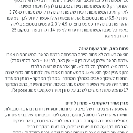
20 המטופלות כתבו שכאב הוא הסיבה להתעוררות בלילה ואילו בסוף
המחקר רק 8 מהמשתתפות ציינו שכאב גרם להן להתעורר משינה.
לא רק זאת, המשתתפות העידו ששעות השינה גדלו משמעותית מ-3.76
שעות ל-6.5 שעות בממוצע! את התוצאות הללו אפשר לייחס לכך שמספר
ההפרעות בשינה ירד כמעט בחצי מ-4.9 ל-2.3 פעמים בממוצע בלילה
כאשר כל פעם המשתתפות היו ערות למשך 14 דקות בערך במקום 25
דקות בממוצע.
פחות כאב, יותר שעות שינה
תוצאה חשובה לא פחות הייתה ההפחתה ברמת הכאב. המשתתפות אמרו
שרמת הכאב שלהן (שנעה בין 0 – אין כאב, לבין 10 – כאב בלתי נסבל)
עברה מ-7 במהלך הלילה ל-5 תוך ארבעה שבועות בלבד!
נתון מעניין נוסף הוא ש-13 מהמשתתפות אמרו שהן לקחו פחות כדורי שינה
ותרופות לשיכוך כאבים במהלך המחקר. במהלך המחקר – הנתון המעודד
ביותר היה שבשל השיפור המשמעותי באיכות החיים והשינה, בתום המחקר
17 מהמטופלות המשיכו לשכב על מזרן אוויר ריאקטיבי מסוג Repose.
מזרן אוויר ריאקטיבי – פתרון לחיים
ההשפעה המצטברת של כאב כרוני ונכות תנועתית חורגת בהרבה מגבולות
חווייתו האישית של המטופל, ונוגעת במעגלים רחבים יותר של בני משפחה,
מטפלים והסביבה הקרובה. בקרב האוכלוסייה המבוגרת, כאבי פרקים
והגבלות בתנועה הם תופעות שכיחות, הנובעות במקרים רבים
מאוסטאופורוזיס וממצבים ניווניים נוספים של מערכת השלד והשרירים.