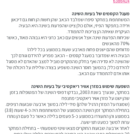
6386414
מעגל הקסמים של בעיות השינה
המשתתפות במחקר סיפרו שמלבד הכאב שהן חשות הן חוות גם דיכאון
וירידה בתפקוד הפיזי, אולם כולן ציינו שהפרעות בשינה היא הבעיה
העיקרית שאיתה הן צריכות להתמודד.
שכיחות הפרעות שינה אצל אנשים עם כאב כרוני היא גבוהה מאוד, כאשר
70% מהאנשים
מדווחים שהם ישנים פחות מארבע שעות בממוצע בכל לילה!
הבעיה היא שמדובר במעגל קסמים – הכאב מפריע להירדם וגורם לכך
שהשינה לא סדירה ואף בחלק מהמקרים מוביל למצב שהאדם לא מסוגל
להירדם כלל; בהמשך חוסר השינה משפיע בצורה שלילית על היכולת של
אותו אדם להתמודד עם הכאב.
השפעת שימוש במזרן אוויר ריאקטיבי על בעיות השינה
במחקר, שנערך בשנת 2003, נבדקו דפוסי השינה של המטופלות בזמן
שהן ישנו על מזרן אוויר ריאקטיבי מתנפח
(שמונח על המזרן הרגיל שלהן) מידי לילה במשך ארבעה שבועות רציפים.
בתחילת המחקר זמן השינה הממוצע של המשתתפות היה כ-4 שעות (3.8)
בממוצע והן התעוררו בממוצע כ-5 פעמים בלילה כאשר כל פעם הן נותרו
ערות למשך כמעט חצי שעה.
לאחר ארבעה שבועות החוקרים מצאו שינוי משמעותי – בתחילת המחקר