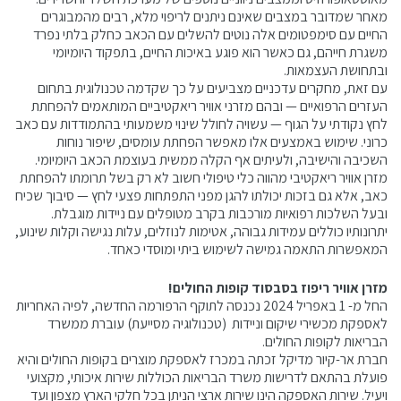
מאחר שמדובר במצבים שאינם ניתנים לריפוי מלא, רבים מהמבוגרים
החיים עם סימפטומים אלה נוטים להשלים עם הכאב כחלק בלתי נפרד
משגרת חייהם, גם כאשר הוא פוגע באיכות החיים, בתפקוד היומיומי
ובתחושת העצמאות.
עם זאת, מחקרים עדכניים מצביעים על כך שקדמה טכנולוגית בתחום
העזרים הרפואיים — ובהם מזרני אוויר ריאקטיביים המותאמים להפחתת
לחץ נקודתי על הגוף — עשויה לחולל שינוי משמעותי בהתמודדות עם כאב
כרוני. שימוש באמצעים אלו מאפשר הפחתת עומסים, שיפור נוחות
השכיבה והישיבה, ולעיתים אף הקלה ממשית בעוצמת הכאב היומיומי.
מזרן אוויר ריאקטיבי מהווה כלי טיפולי חשוב לא רק בשל תרומתו להפחתת
כאב, אלא גם בזכות יכולתו להגן מפני התפתחות פצעי לחץ — סיבוך שכיח
ובעל השלכות רפואיות מורכבות בקרב מטופלים עם ניידות מוגבלת.
יתרונותיו כוללים עמידות גבוהה, אטימות לנוזלים, עלות נגישה וקלות שינוע,
המאפשרות התאמה גמישה לשימוש ביתי ומוסדי כאחד.
מזרן אוויר ריפוז בסבסוד קופות החולים!
החל מ- 1 באפריל 2024 נכנסה לתוקף הרפורמה החדשה, לפיה האחריות
לאספקת מכשירי שיקום וניידות (טכנולוגיה מסייעת) עוברת ממשרד
הבריאות לקופות החולים.
חברת אר-קיור מדיקל זכתה במכרז לאספקת מוצרים בקופות החולים והיא
פועלת בהתאם לדרישות משרד הבריאות הכוללות שירות איכותי, מקצועי
ויעיל. שירות האספקה הינו שירות ארצי הניתן בכל חלקי הארץ מצפון ועד