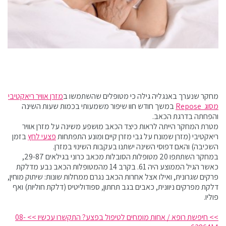
מחקר שנערך באנגליה גילה כי מטופלים שהשתמשו ב
מזרן אוויר ריאקטיבי
מסוג Repose
במשך חודש חוו שיפור משמעותי בכמות שעות השינה
והפחתה בדרגת הכאב.
מטרת המחקר הייתה לראות כיצד הכאב מושפע משינה על מזרן אוויר
ריאקטיבי (מזרן שמונח על גבי מזרן קיים ומונע התפתחות
פצעי לחץ
בזמן
השכיבה) והאם דפוסי השינה ישתנו בעקבות השינוי במזרן.
במחקר השתתפו 20 מטופלות הסובלות מכאב כרוני בגילאים 29-87,
כאשר הגיל הממוצע היה 61. בקרב 14 מהמטופלות הכאב נבע מדלקת
פרקים שגרונית, ואילו אצל אחרות הכאב נגרם ממחלות שונות: שיתוק מוחין,
דלקת מפרקים ניוונית, כאבים בגב תחתון, ספודוליטיס (דלקת חוליות) ואף
פוליו.
>> חיפשת רופא / אחות מומחים לטיפול בפצע? התקשרו עכשיו >> 08-