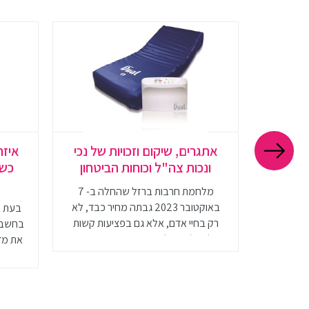
גלים?
אתגרים, שיקום וזכויות של נכי
איזה
הליך
ונכות צה"ל וכוחות הביטחון
כשה
מלחמת חרבות ברזל שהחלה ב- 7
באוקטובר 2023 גבתה מחיר כבד, לא
 כיסאות
בעת ב
רק בחיי אדם, אלא גם בפציעות קשות
יהם אינה
בחשבון
של חיילי צה"ל ואנשי כוחות הבטחון. בין
תמציתי
את מדי
הפציעות הקשות היו גם קטיעות גפיים,
שוב לקחת
שישפיעו על חייהם של עשרות חיילים
גלגלים
ואנשי כוחות הביטחון. קטיעה היא פציעה
משמעותית המשפיעה על כל היבטי