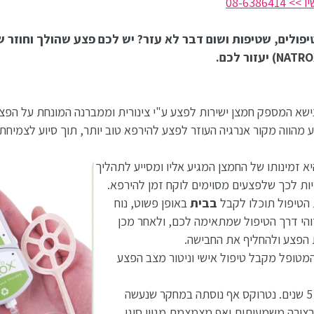
08-638
יפולים, שטיפות ושום דבר לא עזר? יש לכם פצע שהולך וחוזר
ישא המספק חמצן ישירות לפצע ע"י צינורית וממברנה המונחת על הפצ
מהווה מקור אנרגיה העוזר לפצע להירפא טוב יותר, תוך סיוע לצמיח
 זמינותו של החמצן המגיע אליו ומסייע לתהליך
ות לכך שלפצעים מסוימים לוקח זמן להירפא.
 הטיפול תוכלו לקבל
בבית
באופן פשוט, נוח
זוהי דרך הטיפול שמתאימה לכם, ולאחר מכן
 הפצע ולהחליף את החבישה.
מטופל מקבל טיפול אישי וניטור מצב הפצע
**חשוב לדעת טכנולוגיית נטרוקס בשימוש בישראל כבר מעל 5 שנים. נטרוקס אף נוסתה במחקר שנעשה
צורה משמעותית ואף מצמצמת מגוון סוגי