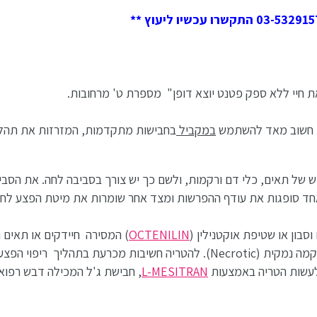
 חיי ללא ספק פטנט יוצא דופן" מספרת ט' מרחובות.
כן חשוב מאד להשתמש
במקביל
בחבישות מתקדמות, המזרזות את תהל
דש של תאים, כלי דם ורקמות, ולשם כך יש צורך בסביבה לחה. את הסב
 סופגות את עודף ההפרשות ומצד אחר שומרות את מיטת הפצע לחה,
בון או שטיפת אוקטנילין (
OCTENILIN
) המסירה חיידקים או תאים ה
חוזרות של פצעים קשיי ריפוי לשם הסרת כל רקמה נמקית (Necrotic). להטריה חשיבות מכרעת בת
 לעשות הטריה באמצעות
L-MESITRAN
, חבישת ג'ל המכילה דבש רפוא