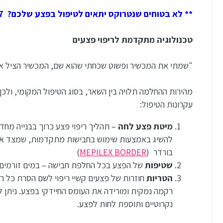
** לא בטוחים שנטרוקס יתאים לטיפול בפצע שלכם? 03-5329157 התקשרו עכשיו ליעוץ **
טכנולוגיה מתקדמת לריפוי פצעים
"שמתי את המכשיר ופשוט שכחתי שהוא שם, המכשיר הציל את
מהירות ההחלמה תלויה בין השאר, בסוג הטיפול המקומי, ול
עקרונות הטיפול:
מיטת פצע לחה
– תהליך ריפוי פצע כרוך בבנייה מח
להשיג באמצעות שימוש בחבישות מתקדמות, שמצד אחד
בורדר (
MEPILEX BORDER
)
שטיפות
של הפצע בכל החלפת חבישה – במים זורמים וס
הטריות
רקמה נמקית ומורידה את העומס החיידקי בפצע. ניתן
נקרוטיים ותוספת לחות לפצע.