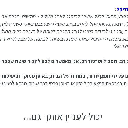
דיקל
:
רציתי להודות לאחות מיכל על שרות וטפול מעולים ,לטיפול בפצע ניתוחי 
 הפצע הניתוחי החל להגיב בחיוב ואפילו הצטמצם ביותר משני שליש, 
,וברצוני להודות כמובן לנציג החברה לרותם על העזרה בבית החולים,
ע במסגרת הטיפול מאזור המרכז במיוחד לנתניה על מנת להחליף חב
צב שלי
אב רב, תסכול וטרטור רב. אנו מאפשרים לכם להכיר שיטה שכבר
ל ידי חמצן טהור, בנוחות של הבית, באופן ממוקד וביעילות 
רפאת הפצע בבילינסון או באופן פרטי דרך שירות מרפא לפצע 08-3760020>>
יכול לעניין אותך גם...