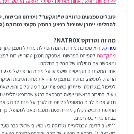
>> חיפשת רופא / אחות מומחים לטיפול בפצע? התקשרו עכשיו >> 6414
סובלים מפצעים כרוניים ש"נתקעו"? ניסיתם חבישות, ט
להחלים? ייתכן שטיפול בפצע בחמצן מקומי נטרוקס (NATROX) יעזור לכם.
מה זה נטרוקס NATROX?
נטרוקס
היא מערכת ניידת וקטנה הכוללת מחולל חמצן קטן ונ
מתקדמת
לספיחת הפרשות. אספקת חמצן טהור ישירות לפצע 
ומאפשר את תחילתו של תהליך החלמה.
אחד המשתנים הקריטיים שישפיעו על מידת הריפוי של פצע היא
הריפוי. למעשה, מחסור בחמצן מהווה את אחת הסיבות העיקרי
לטיפול בנטרוקס יש יתרון משמעותי עבור מטופלים והוא שאת
ויעיל. החיבור הראשוני יעשה במרפאה ברגע שהרופא יחליט ש
תגיע אחות לבית המטופל כל יומיים לערך על מנת לבדוק את
החלפת החבישה קלה, מהירה ואינה מסבה כאב למטופל. כך ה
בביתו מידי כמה ימים.
בישראל ע"י מרפאות הפצע של מכבי והוכחה כסוגרת פצעים ב