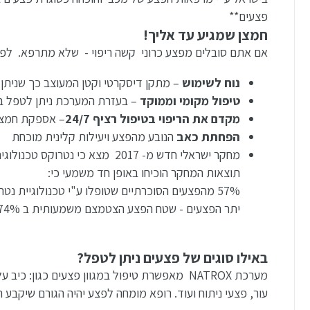
פצעים**
חמצן שמגיע עד אליך!
אם אתם סובלים מפצע כרוני קשה ריפוי - שלא מתרפא. לפנ
נוח לשימוש
– מתקן דיסקרטי וקטן המעוצב כך שניתן
טיפול מקומי וממוקד
– בעזרת המערכת ניתן לטפל במג
מקדם את הריפוי בטיפול רציף 24/7
– אספקת חמצן 
הפחתת כאב
הנובע מהפצע ויעילות קלינית מוכחת
מחקר ישראלי חדש מ- 2017 מצא כי נטרוקס טכנולוגיה מתקדמת לטיפול בחמצן מקומי 24/7,
תוצאות המחקר הוכיחו באופן חד משמעי כי:
57% מהפצעים הסוכרתיים שטופלו ע"י טכנולוגיית נטרוקס נסגרו לחלוטין
יתר הפצעים - שטח הפצע הצטמצם משמעותית ב 74%
באילו סוגים של פצעים ניתן לטפל?
מערכת NATROX מאפשרת טיפול במגוון פצעים כגו
עור, פצעי ניתוח ועוד. רופא מומחה לפצע יהיה הגורם שיקב