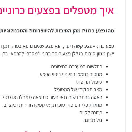
איך מטפלים בפצעים כרוניים
מהו פצע כרוני? מהן הסיבות להיווצרותו? והטכנולוגיות
פצע כרוני=פצע קשה ריפוי, הוא פצע שאינו נרפא בפרק זמן תקין של כ- 3 שבועות. פצע כרוני בדר"כ לא יחלים ל
ישנן מגוון סיבות בגללן פצע הופך כרוני ו'מסרב' להרפא, בהן:
החלשות המערכת החיסונית
מחסור בחמצן החיוני לריפוי הפצע
טיפול תרופתי
מצב תפקודי של המטופל
האטה בהתחדשות תאי העור כתוצאה ממחלה או מגיל מ
מחלות כלי דם כגון סוכרת, אי ספיקה ורידית וכיוצ"ב
תזונה לקויה
גיל מבוגר.