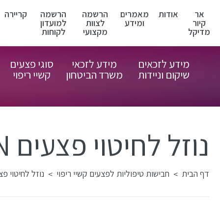
אר
אודות
מאמרים
הרשמה
הרשמה
קריירה
קיור
ומידע
לצוות
למועדון
מדיקל
מקצועי
לקוחות
מידע לזכאים
מידע לזכאי
סוגי פצעים
שיקום וניידות
משרד הביטחון
קשיי ריפוי
נוזל לחיטוי פצעים OCTENILIN WOUND IRRIGATION
דף הבית
חבישות טיפוליות לפצעים קשיי ריפוי
נוזל לחיטוי פצעים OUND IRRIGATION
>
>