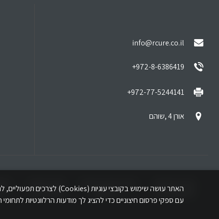
info@rcure.co.il
972-8-6386419+
972-77-5244141+
אורן 4 ,שוהם
מידע לזכאים
מידע לזכאי משרד
סוגי פצעים
טיפ
האתר עושה שימוש בקובצי עוג
שיקום וניידות
הביטחון
קשיי ריפוי
קש
עם ספקי פרסום חיצוניים כדי להציג לך מודעות הרלוונטיות לתחומי ה