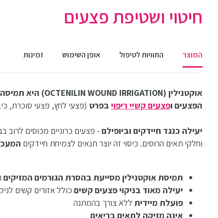
חיטוי ושטיפת פצעים
המוצר
התוויות לטיפול
אופן השימוש
זמינות
אוקטנילין (D IRRIGATION
הפצעים ו
פצעים קשיי ריפוי
בפרט
(פצעי לחץ, פצעי סוכרת, כיב ו
יעילה כנגד חיידקים וביופילם
- פצעים כרוניים מכוסים לרוב בב
וחלקי תאים הרוסים. כיסוי זה יוצר תנאים לצמיחת חיידקים
המעכב
תמיסת אוקטנילין
מסייעת בהסרת הגורמים המזיקים
ו
יעילה מאוד בניקוי פצעים קשים
כולל אזורים קשים לניקו
פועלת מיידית
ללא צורך בהמתנה
אינה מזיקה
לתאים בריאים