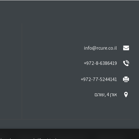
info@rcure.co.il
972-8-6386419+
972-77-5244141+
אורן 4 ,שוהם
מידע לזכאים
מידע לזכאי משרד
סוגי פצעים
טיפ