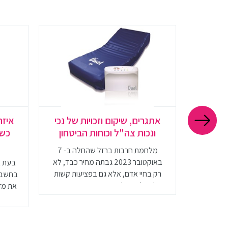
גלים?
אתגרים, שיקום וזכויות של נכי
איזה
הליך
ונכות צה"ל וכוחות הביטחון
כשה
מלחמת חרבות ברזל שהחלה ב- 7
באוקטובר 2023 גבתה מחיר כבד, לא
 כיסאות
בעת ב
רק בחיי אדם, אלא גם בפציעות קשות
יהם אינה
בחשבון
של חיילי צה"ל ואנשי כוחות הבטחון. בין
תמציתי
את מדי
הפציעות הקשות היו גם קטיעות גפיים,
שוב לקחת
שישפיעו על חייהם של עשרות חיילים
גלגלים
ואנשי כוחות הביטחון. קטיעה היא פציעה