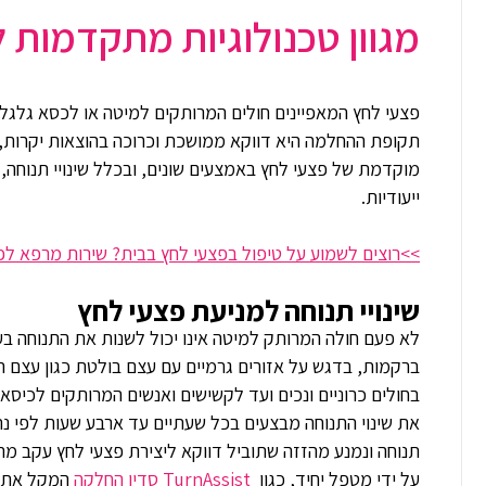
מגוון טכנולוגיות מתקדמות 
פצעי לחץ המאפיינים חולים המרותקים למיטה או לכסא גלגלים
תקופת ההחלמה היא דווקא ממושכת וכרוכה בהוצאות יקרות, ו
מוקדמת של פצעי לחץ באמצעים שונים, ובכלל שינויי תנוחה, ת
ייעודיות.
>>רוצים לשמוע על טיפול בפצעי לחץ בבית? שירות מרפא ל
שינויי תנוחה למניעת פצעי לחץ
לא פעם חולה המרותק למיטה אינו יכול לשנות את התנוחה ב
ברקמות, בדגש על אזורים גרמיים עם עצם בולטת כגון עצם הז
בחולים כרוניים ונכים ועד לקשישים ואנשים המרותקים לכיסא 
את שינוי התנוחה מבצעים בכל שעתיים עד ארבע שעות לפי נתו
תנוחה ונמנע מהזזה שתוביל דווקא ליצירת פצעי לחץ עקב מתי
על ידי מטפל יחיד, כגון
TurnAssist סדין החלקה
המקל את כ