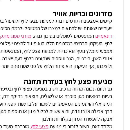
מזרונים וכריות אוויר
קיימים אמצעים התורמים רבות למניעת פצעי לחץ ולטיפול בפצ
ייעודיים שאותם יש להתאים למצבו של המטופל ולרמת הסיכון
דינאמיים
המתאימים לטופלים בסיכון גבוה,
מזרני ספוג מתקד
לחץ. העיקרון הבסיסי במזרונים הללו הוא פיזור לחצים יעיל ו
אמצעי מומלץ נוסף הוא כריות למניעת פצע לחץ, המתאימות 
אזורי האגן, הירכיים, הגב ונוספים שנתונים בלחץ בעת ישיבה
וליציבתו, אך העיקרון הוא פיזור הלחץ על פני שטח פנים יותר 
מניעת פצע לחץ בעזרת תזונה
גם תזונה נכונה מהווה מרכיב חשוב במניעת פצעי לחץ ובטיפ
בעיות רפואיות כגון סוכרת או שלשולים, תוצאות בדיקת דם, צ
המינראלי והויטמינים המאפשרים לשמור על בריאות גופנית וע
דרך אכילה או בזונדה, והיא עשויה לכלול מזון או תוספים כגו
אבקה להעשרת
המזון בקלוריות וחלבון
מלבד זאת, חשוב לזכור כי מניעת
פצעי לחץ
מורכבת מעוד מספ