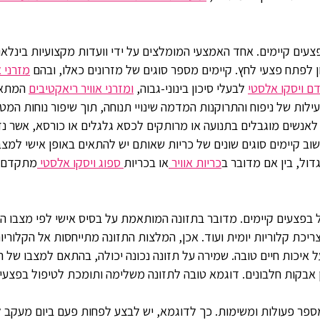
עים קיימים. אחד האמצעי המומלצים על ידי וועדות מקצועיות בינלאו
 לפתח פצעי לחץ. קיימים מספר סוגים של מזרונים כאלו, ובהם
מזרני א
ם ויסקו אלסטי
לבעלי סיכון בינוני-גבוה,
ומזרני אוויר ריאקטיבים
המתאי
פעילות של ניפוח והתרוקנות המדמה שינויי תנוחה, תוך שיפור נוחות המ
לאנשים מוגבלים בתנועה או מרותקים לכסא גלגלים או כורסא, אשר נז
. שוב קיימים סוגים שונים של כריות שאותם יש להתאים באופן אישי למ
גדול, בין אם מדובר ב
כריות אוויר
או בכריות
ספוג ויסקו אלסטי
מתקדם.
ול בפצעים קיימים. מדובר בתזונה המותאמת על בסיס אישי לפי מצבו ה
ריכת קלוריות יומית ועוד. אכן, המלצות התזונה מתייחסות אל הקלוריות
ל איכות חיים טובה. שמירה על תזונה נכונה יכולה, בהתאם למצבו של
ן אבקות חלבונים. דוגמא טובה לתזונה
משלימה ותומכת לטיפול בפצעי 
ר פעולות ומשימות. כך לדוגמא, יש לבצע לפחות פעם ביום מעקב לס