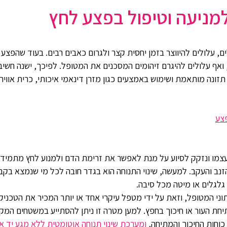
למניעה וטיפול בפצע לחץ
, עלולים להיווצר בזמן יחסית קצר ולגרום כאבים רבים. בעוד שהפצע 
אף עלולים להיגרם זיהומים המסכנים את המטופל. לפיכך, ישנה חשיבו
זונה מותאמת ושימוש באמצעים כגון מזרן דינאמי איכותי, כרית אוויר
פצע
עצמו ונזקק לסיוע על מנת לאפשר את זרימת הדם ולמנוע לחץ מתמיד ע
נב והעקב. למעשה, שינוי התנוחה הוא בגדר חובה לכל מי שנמצא בקבו
גלגלים או מיטה מכל סיבה.
ני המטופל, וזאת על ידי מטפל עיקרי אחד או יותר המכיר את הטכניקות
חת העור או חיכוך בחפץ. למען מטרה זו ניתן להסתייע במשטחים המקלי
וחות החיכוך והמתיחה,
ומערכת שינוי תנוחה אוטומטית ללא מגע יד אדם O