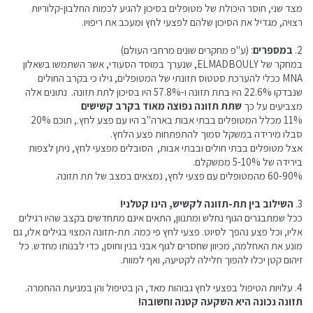
מצד שני, חוסר היכולת של מטופלים בסיכון להגיע לכמות החלבון-קלוריות
רצויה, מגדיל את הסיכון שלהם לפצעי לחץ ומעכב את ריפויו.
2.
במספרים
: (ע"פ מחקרים שונים מרחבי העולם)
במחקר של ELMADBOULY, שנערך במוסד הסעודי, אשר השתמשו בשאלון
MNA ככלי להערכת סטטוס תזונתי של המטופלים, גילו כי בקרב החולים
שנבדקו 22.6% היו בתת תזונה ו-57.8% היו בסיכון לתת תזונה. נתונים אלה
מצביעים על כך
שתת תזונה נפוצה מאוד בקרב קשישים
11% מכלל המטופלים בבתי אבות בארה"ב היו עם פצע לחץ., תוכם 20%
סבלו מירידה במשקל סמוך להתפתחות פצע הלחץ.
אצל מטופלים בבתי חולים ובבתי אבות, הסובלים מפצעי לחץ, ניתן לצפות
בירידה של 5-10% ממשקלם.
60-90% מהמטופלים עם פצעי לחץ, נמצאים במצב של תת תזונה.
3.
השילוב בין תת-תזונה לקשיש, הינו קטלני!
ככל שמתבגרים הגוף נחלש ומתנוון, התאים אינם מתחדשים בקצב שהיו רגילים
אליו, וכל פצע נהפך לסיוט. פצעי לחץ פי כמה. תת-תזונה המצוי בגילים אלו, גם
מונע את האחלמה, מכיוון שחסרים לגוף אבני בנין וחוסן, כדי לבנותו מחדש. כל
זיהום קטן יכלו להפוך חלילה לקטיעה, ואף למוות.
4. עלויות הטיפול בפצעי לחץ גבוהות מאד, הן בטיפול והן במניעת ההחמרה.
תזונה נכונה היא השקעה קטנה וחשובה!