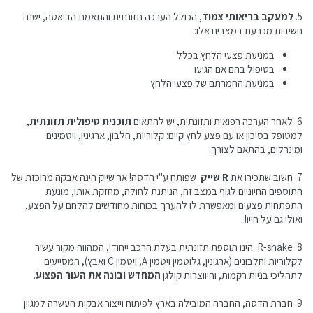
5.
למעקב בריאותי צמוד
, הכולל הערכה תזונתית והתאמת הדיאטה, ישנה
חשיבות מכרעת במצבים אלו:
במניעת פצעי הלחץ בכלל
בטיפול בהם אם הגיעו
במניעת החמרתם של פצעי הלחץ
6. לאחר הערכה רפואית ותזונתית, יש להתאים
תוכנית טיפולית תזונתית
,
למטופל בסיכון או עם פצע לחץ קיים: קלוריות, חלבון, ארגינין, ויטמינים
ומינרלים, בהתאם לצורך.
7. חשוב שתכירו את
R שייק
שפותח ע"י הדסה! אר שייק הינה אבקה מרוכזת של
התוספים החיוניים לגוף במצב זה, הניתנת לחולה, מחזקת אותו, מונעת
התפתחות פצעים ומאפשרת לו להערך בכוחות מחודשים להלחם על הפצע,
ואולי גם על חייו!
8. R-shake הינו תוספת תזונתית בעלת הרכב ייחודי, המהווה מקור עשיר
לקלוריות וחלבונים (ארגינין, גלוטמין ויטמין A, ויטמין C ואבץ), המסייעים
לתהליכי בניית רקמות, והיווצרות קולגן
המחדש ובונה את העור הפצוע
.
9. חברת הדסה, החברה המובילה בארץ לפיתוח וייצור אבקות העשרה למגוון