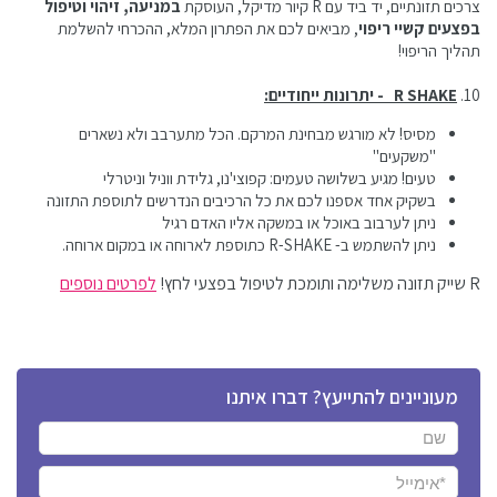
צרכים תזונתיים, יד ביד עם R קיור מדיקל, העוסקת
במניעה, זיהוי וטיפול
בפצעים קשיי ריפוי
, מביאים לכם את הפתרון המלא, ההכרחי להשלמת
תהליך הריפוי!
10.
R SHAKE - יתרונות ייחודיים:
מסיס! לא מורגש מבחינת המרקם. הכל מתערבב ולא נשארים
"משקעים"
טעים! מגיע בשלושה טעמים: קפוצי'נו, גלידת ווניל וניטרלי
בשקיק אחד אספנו לכם את כל הרכיבים הנדרשים לתוספת התזונה
ניתן לערבוב באוכל או במשקה אליו האדם רגיל
ניתן להשתמש ב- R-SHAKE כתוספת לארוחה או במקום ארוחה.
R שייק תזונה משלימה ותומכת לטיפול בפצעי לחץ!
לפרטים נוספים
מעוניינים להתייעץ? דברו איתנו