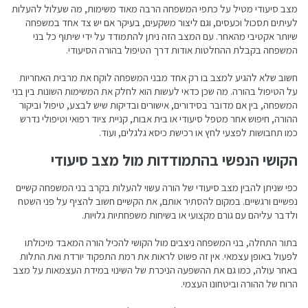
מצב סיעודי מטיל על כתפי המשפחה הרבה מאוד משימות, מה שעלול להעלות
לעיתים תסכול וכעסים, וגם ליצור משקעים, בעיקר אם יש צד אחד במשפחה
שיותר אקטיבי מהאחר. עם המצב הזה ניתן להתמודד על ידי שיתוף כל בני
המשפחה בקבלת ההחלטות אודות דרך הטיפול בהורה הסיעודי.
חשוב שלא להגיע למצב בו רק אחד מבני המשפחה לוקח את מרבית האחריות
על הטיפול בהורה. מה שכן כדאי לעשות הוא לחלק את המשימות השונות בין בני
המשפחה, בין אם מדובר בסידורים, אישורים ובדיקות שיש לבצע, טיפול וביקור
ההורה, חיפוש אחר מטפל סיעודי או בית אבות, קניית ציוד רפואי וטיפולי נדרש
כמו תחבושות לפצעי לחץ או רכישת כיסא גלגלים, ועוד.
הקושי הנפשי בהתמודדות מול מצב סיעודי
כפי שניתן להבין מצב סיעודי של הורה עשוי להעלות בקרב בני המשפחה קשיים
נפשיים ורגשיים. במקום להסתיר אותם, את הקשיים חשוב להציף על פני השטח
ולדבר עליהם עם גורם מקצועי או בשיחות משפחתיות גלויות.
בתור התחלה, בני המשפחה ניצבים מול הקושי להכיל הורה המאבד מיכולתו
לפעול באופן עצמאי. אין זה פשוט לראות את רמת התפקוד יורדת ואת התלות
באחר עולה, כמו גם את ההשפעה הניכרת של השינוי במידת העצמאות על מצב
הרוח של ההורה וביטחונו העצמי.