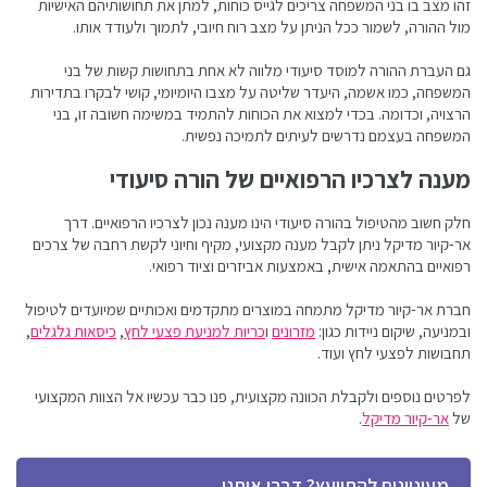
זהו מצב בו בני המשפחה צריכים לגייס כוחות, למתן את תחושותיהם האישיות
מול ההורה, לשמור ככל הניתן על מצב רוח חיובי, לתמוך ולעודד אותו.
גם העברת ההורה למוסד סיעודי מלווה לא אחת בתחושות קשות של בני
המשפחה, כמו אשמה, היעדר שליטה על מצבו היומיומי, קושי לבקרו בתדירות
הרצויה, וכדומה. בכדי למצוא את הכוחות להתמיד במשימה חשובה זו, בני
המשפחה בעצמם נדרשים לעיתים לתמיכה נפשית.
מענה לצרכיו הרפואיים של הורה סיעודי
חלק חשוב מהטיפול בהורה סיעודי הינו מענה נכון לצרכיו הרפואיים. דרך
אר-קיור מדיקל ניתן לקבל מענה מקצועי, מקיף וחיוני לקשת רחבה של צרכים
רפואיים בהתאמה אישית, באמצעות אביזרים וציוד רפואי.
חברת אר-קיור מדיקל מתמחה במוצרים מתקדמים ואכותיים שמיועדים לטיפול
ובמניעה, שיקום ניידות כגון:
מזרונים
ו
כריות למניעת פצעי לחץ
,
כיסאות גלגלים
,
תחבושות לפצעי לחץ ועוד.
לפרטים נוספים ולקבלת הכוונה מקצועית, פנו כבר עכשיו אל הצוות המקצועי
של
אר-קיור מדיקל
.
מעוניינים להתייעץ? דברו איתנו