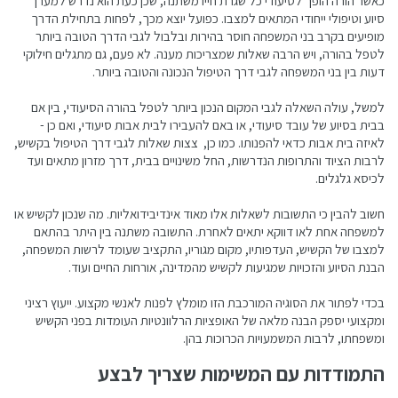
כאשר הורה הופך לסיעודי כל שגרת חייו משתנה, שכן כעת הוא נדרש למערך
סיוע וטיפולי ייחודי המתאים למצבו. כפועל יוצא מכך, לפחות בתחילת הדרך
מופיעים בקרב בני המשפחה חוסר בהירות ובלבול לגבי הדרך הטובה ביותר
לטפל בהורה, ויש הרבה שאלות שמצריכות מענה. לא פעם, גם מתגלים חילוקי
דעות בין בני המשפחה לגבי דרך הטיפול הנכונה והטובה ביותר.
למשל, עולה השאלה לגבי המקום הנכון ביותר לטפל בהורה הסיעודי, בין אם
בבית בסיוע של עובד סיעודי, או באם להעבירו לבית אבות סיעודי, ואם כן -
לאיזה בית אבות כדאי להפנותו. כמו כן, צצות שאלות לגבי דרך הטיפול בקשיש,
לרבות הציוד והתרופות הנדרשות, החל משינויים בבית, דרך מזרון מתאים ועד
לכיסא גלגלים.
חשוב להבין כי התשובות לשאלות אלו מאוד אינדיבידואליות. מה שנכון לקשיש או
למשפחה אחת לאו דווקא יתאים לאחרת. התשובה משתנה בין היתר בהתאם
למצבו של הקשיש, העדפותיו, מקום מגוריו, התקציב שעומד לרשות המשפחה,
הבנת הסיוע והזכויות שמגיעות לקשיש מהמדינה, אורחות החיים ועוד.
בכדי לפתור את הסוגיה המורכבת הזו מומלץ לפנות לאנשי מקצוע. ייעוץ רציני
ומקצועי יספק הבנה מלאה של האופציות הרלוונטיות העומדות בפני הקשיש
ומשפחתו, לרבות המשמעויות הכרוכות בהן.
התמודדות עם המשימות שצריך לבצע