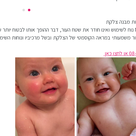
רות מבנה צלקת
חריג לאחר ניתוח וקידום מראה אסתטי. התכשיר NewGel+E נוח לשימוש ואינו חודר את שטח העור, דבר ההופך אותו 
פור משמעותי במראה הקוסמטי של הצלקת ובשל מרכיביו ונוחות השי