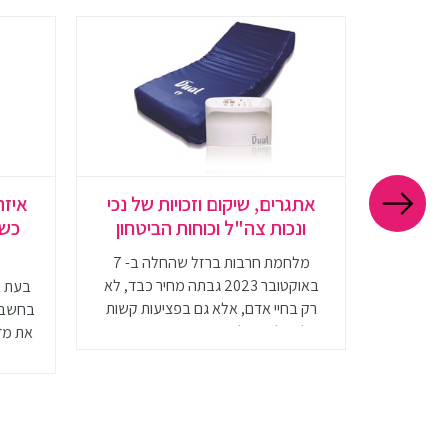
גלים?
אתגרים, שיקום וזכויות של נכי
איזה
הליך
ונכות צה"ל וכוחות הביטחון
כשה
מלחמת חרבות ברזל שהחלה ב- 7
באוקטובר 2023 גבתה מחיר כבד, לא
 כיסאות
בעת ב
רק בחיי אדם, אלא גם בפציעות קשות
יהם אינה
בחשבון
של חיילי צה"ל ואנשי כוחות הבטחון. בין
תמציתי
את מדי
הפציעות הקשות היו גם קטיעות גפיים,
שוב לקחת
שישפיעו על חייהם של עשרות חיילים
גלגלים
ואנשי כוחות הביטחון. קטיעה היא פציעה
משמעותית המשפיעה על כל היבטי
החיים של הנפגעים, ולכן חשוב להעלות