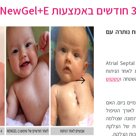
פתוח נותרה עם
 לתקן (Atrial Septal Defect (ASD
Ven. חמישה שבועות לאחר הניתוח
טשטוש
פעמיים ביום. האם
לאורך הטיפול
מונה שצולמה
ות של הצלקת
כות הצלקת.