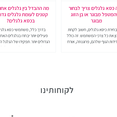
 כסא גלגלים צריך לבחור
מה ההבדל בין גלגלים אחור
מטפל מבוגר או בן הזוג
קטנים לעומת גלגלים גדו
מבוגר
בכסא גלגלים?
חירת כיסא גלגלים, חשוב לקחת
בדרך כלל, משתמשי כסא גלגל
 את כל צרכי המשתמש. זה כולל
פעילים יותר יבחרו בגלגלים האחו
דות הגוף שלהם, פרוגנוזה, אורח
הגדולים יותר. תפקידו של הגלגל ה
חיים ותקציב
הוא לאפשר יציבות לכיסא הגלגלים
את יכולת ההנעה העצמית
לקוחותינו