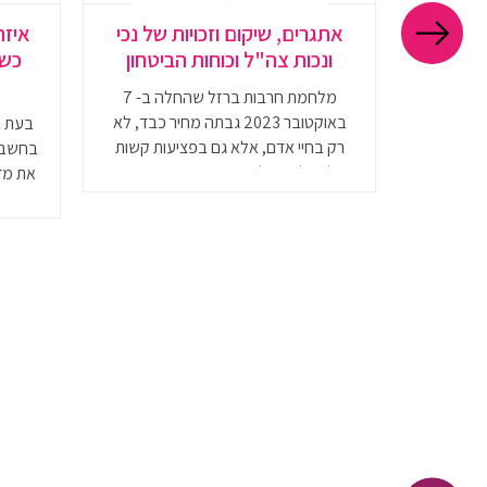
גלים?
אתגרים, שיקום וזכויות של נכי
איזה
הליך
ונכות צה"ל וכוחות הביטחון
כשה
מלחמת חרבות ברזל שהחלה ב- 7
באוקטובר 2023 גבתה מחיר כבד, לא
 כיסאות
בעת ב
רק בחיי אדם, אלא גם בפציעות קשות
יהם אינה
בחשבון
של חיילי צה"ל ואנשי כוחות הבטחון. בין
תמציתי
את מדי
הפציעות הקשות היו גם קטיעות גפיים,
שוב לקחת
שישפיעו על חייהם של עשרות חיילים
גלגלים
ואנשי כוחות הביטחון. קטיעה היא פציעה
משמעותית המשפיעה על כל היבטי
החיים של הנפגעים, ולכן חשוב להעלות
את המודעות לנושא ולספק תמיכה
מקיפה לנפגעים.