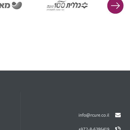
info@rcure.co.il
972-8-6386419+