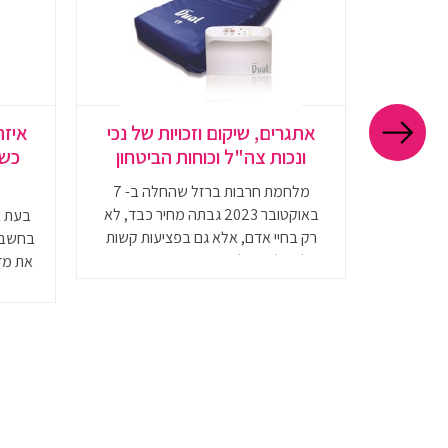
גלים?
אתגרים, שיקום וזכויות של נכי
איזה
הליך
ונכות צה"ל וכוחות הביטחון
כשה
מלחמת חרבות ברזל שהחלה ב- 7
באוקטובר 2023 גבתה מחיר כבד, לא
 כיסאות
בעת ב
רק בחיי אדם, אלא גם בפציעות קשות
יהם אינה
בחשבון
של חיילי צה"ל ואנשי כוחות הבטחון. בין
תמציתי
את מדי
הפציעות הקשות היו גם קטיעות גפיים,
שוב לקחת
שישפיעו על חייהם של עשרות חיילים
גלגלים
ואנשי כוחות הביטחון. קטיעה היא פציעה
משמעותית המשפיעה על כל היבטי
החיים של הנפגעים, ולכן חשוב להעלות
את המודעות לנושא ולספק תמיכה
מקיפה לנפגעים.