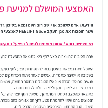
האמצעי המושלם למניעת פ
הידעת? אדם ששוכב או יושב רוב היום נמצא בסיכון גד
אשר הופכות את מגן העקב HEELIFT Glide לאמצעי המושלם למניעת פצע לחץ בעקב.
>> חיפשת רופא / אחות מומחים לטיפול בפצע? התקשרו עכשיו >
אחת הסיבות להיווצרות פצע לחץ היא כתוצאה מהפעלת לחץ ע
האוכלוסיה הנמצאת בסיכון גבוה להתפתחות פצע לחץ בעקב ה
בשכיבה או ישיבה מתמדת, אנשים לאחר ניתוח המרותקים למיטה
אנשים מחוסרי הכרה או כאלו הסובלים מחוסר תחושה, אנשים
במצב שכיבה לאורך זמן וללא היכולת לשנות תנוחה.
כתוצאה מהמצב הסטטי המתמשך, משקל הגוף יוצר לחץ על העו
הנפוצים בהם עשוי להתפתח פצע לחץ הם אזורים בהם נוכחת
הישבן, הגב התחתון, המרפקים העקבים והקרסוליים.