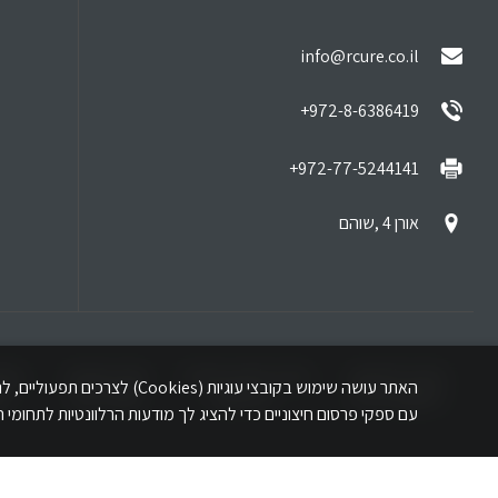
info@rcure.co.il
972-8-6386419+
972-77-5244141+
אורן 4 ,שוהם
מידע לזכאים
מידע לזכאי משרד
סוגי פצעים
טיפ
האתר עושה שימוש בקובצי עוג
שיקום וניידות
הביטחון
קשיי ריפוי
קש
עם ספקי פרסום חיצוניים כדי להציג לך מודעות הרלוונטיות לתחומי ה