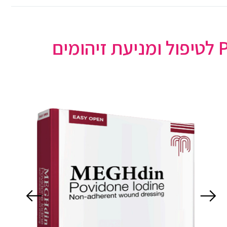
MEGHdin חבישת רשת בתוספת PVP - I לטיפול ומניעת זיהומים