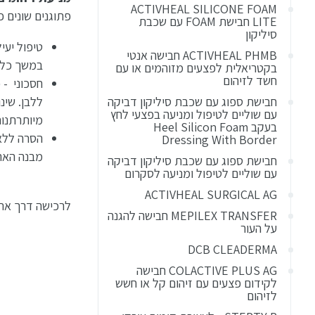
ACTIVHEAL SILICONE FOAM
פתוגנים שונים פ
LITE חבישת FOAM עם שכבת
סיליקון
טיפול יעי
ACTIVHEAL PHMB חבישה אנטי
במשך כל 
בקטריאלית לפצעים מזוהמים או עם
חשד לזיהום
חסכוני -
חבישת ספוג עם שכבת סיליקון דביקה
ללבן. שינ
עם שוליים לטיפול ומניעה בפצעי לחץ
מיותרתנו
בעקב Heel Silicon Foam
הסרה ללא
Dressing With Border
מבנה הארי
חבישת ספוג עם שכבת סיליקון דביקה
עם שוליים לטיפול ומניעה לסקרום
ACTIVHEAL SURGICAL AG
לרכישה דרך את
MEPILEX TRANSFER חבישה להגנה
על העור
DCB CLEADERMA
COLACTIVE PLUS AG חבישה
לקידום פצעים עם זיהום קל או חשש
לזיהום