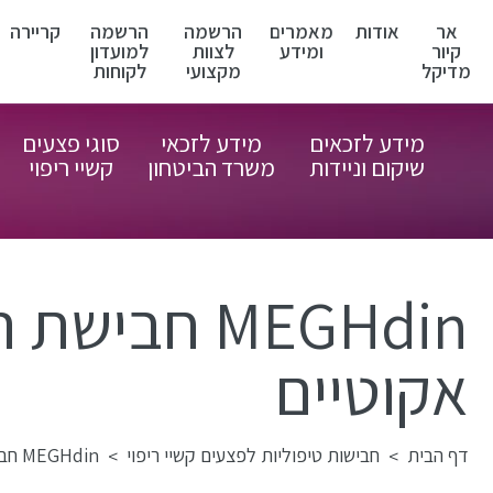
אר
אודות
מאמרים
הרשמה
הרשמה
קריירה
קיור
ומידע
לצוות
למועדון
מדיקל
מקצועי
לקוחות
מידע לזכאים
מידע לזכאי
סוגי פצעים
שיקום וניידות
משרד הביטחון
קשיי ריפוי
MEGHdin חב
אקוטיים
דף הבית
חבישות טיפוליות לפצעים קשיי ריפוי
MEGHdin חבישת רשת לטיפול ומניעת זיהומים ופצעים אקוטיים
>
>