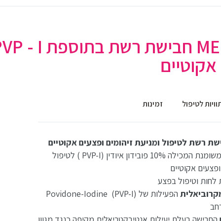
אקוטיים
וויות לטיפול
זמינות
חבישת ויסקוזה משומנת המכילה 10% פובידון איודין (PVP-I ) לטיפול
ופצעים אקוטיים
לחות וטיפול בפצע
מקרוביאלית
הפעילות של (PVP-I) Povidone-Iodine
חב
החבישה בעלת יעילות אנטיבקטריאלית מקיפה כנגד מגוון