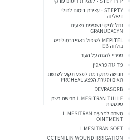
STEPTY P - לעצירת דימום עורקי
STEPTY - עצירת דימום לחולי
דיאליזה
נוזל לניקוי ושטיפת פצעים
GRANUDACYN
MEPITEL לטיפול באפידרמוליזיס
בולוזה EB
ספריי להגנה על העור
פד גזה פראפין
חבישה מתקדמת לפצע תקוע לשגשוג
תאים וסגירת הפצע PROHEAL
DEVRASORB
L-MESITRAN TULLE חבישת רשת
סינטטית
משחה לפצעים L-MESITRAN
OINTMENT
L-MESITRAN SOFT
OCTENILIN WOUND IRRIGATION