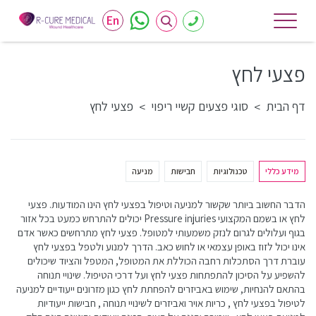
En
פצעי לחץ
דף הבית
סוגי פצעים קשיי ריפוי
פצעי לחץ
>
>
מידע כללי
טכנולוגיות
חבישות
מניעה
הדבר החשוב ביותר שקשור למניעה וטיפול בפצעי לחץ הינו המודעות. פצעי
לחץ או בשמם המקצועי Pressure injuries יכולים להתרחש כמעט בכל אזור
בגוף ועלולים לגרום לנזק משמעותי למטופל. פצעי לחץ מתרחשים כאשר אדם
אינו יכול לזוז באופן עצמאי או לחוש כאב. הדרך למנוע ולטפל בפצעי לחץ
עוברת דרך הסתכלות רחבה הכוללת את המטופל, המטפל והציוד שיכולים
להשפיע על הסיכון להתפתחות פצעי לחץ ועל דרכי הטיפול. שינויי תנוחה
בהתאם להנחיות, שימוש באביזרים להפחתת לחץ כגון מזרונים ייעודיים למניעה
לטיפול בפצעי לחץ , כריות אויר ואביזרים לשינויי תנוחה , חבישות ייעודיות