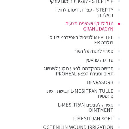
STEPTY P - לעצירת דימום עורקי
STEPTY - עצירת דימום לחולי
דיאליזה
נוזל לניקוי ושטיפת פצעים
GRANUDACYN
MEPITEL לטיפול באפידרמוליזיס
בולוזה EB
ספריי להגנה על העור
פד גזה פראפין
חבישה מתקדמת לפצע תקוע לשגשוג
תאים וסגירת הפצע PROHEAL
DEVRASORB
L-MESITRAN TULLE חבישת רשת
סינטטית
משחה לפצעים L-MESITRAN
OINTMENT
L-MESITRAN SOFT
OCTENILIN WOUND IRRIGATION