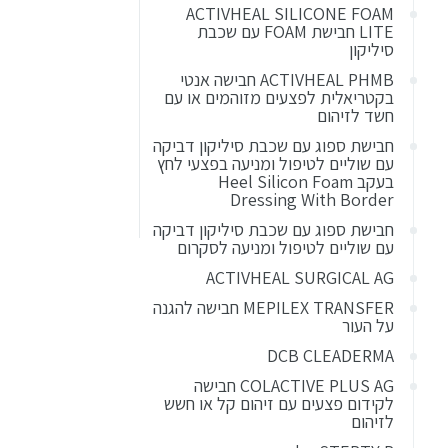
ACTIVHEAL SILICONE FOAM
LITE חבישת FOAM עם שכבת
סיליקון
ACTIVHEAL PHMB חבישה אנטי
בקטריאלית לפצעים מזוהמים או עם
חשד לזיהום
חבישת ספוג עם שכבת סיליקון דביקה
עם שוליים לטיפול ומניעה בפצעי לחץ
בעקב Heel Silicon Foam
Dressing With Border
חבישת ספוג עם שכבת סיליקון דביקה
עם שוליים לטיפול ומניעה לסקרום
ACTIVHEAL SURGICAL AG
MEPILEX TRANSFER חבישה להגנה
על העור
DCB CLEADERMA
COLACTIVE PLUS AG חבישה
לקידום פצעים עם זיהום קל או חשש
לזיהום