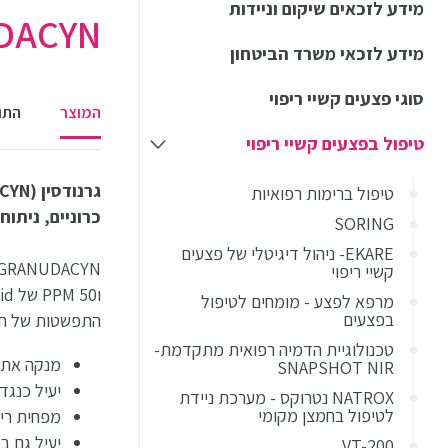
מידע לזכאים שיקום וניידות
GRANUDACYN נוזל 
מידע לזכאי משרד הביטחון
סוגי פצעים קשיי ריפוי
המוצר
התוו
טיפול בפצעים קשיי ריפוי
טיפול ברימות רפואיות
כרוניים, ניתוחי
SORING
EKARE- ניהול דיגיטלי של פצעים
GRANUDACYN מכיל 50 PPM של Sodium Chlorite (סודיום כלורי
קשיי ריפוי
מרפא לפצע - מומחים לטיפול
בפצעים
התפשטות של חיידק
טכנולוגיית הדמיה רפואית מתקדמת-
מנקה את ה
SNAPSHOT NIR
יעיל כנגד 
NATROX נטרוקס - מערכת ניידת
לטיפול בחמצן מקומי
מפחית רי
יעיל גם בט
VT-200