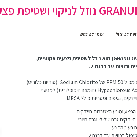
לניקוי ושטיפת פצעים
יות לטיפול
אופן השימוש
גרנודסין (GRANUDACYN) הוא נוזל לשטיפת פצעים אקוטיים,
ים וכוויות עד דרגה 2.
ט)
ו50 PPM של Hypochlorous Acid (חומצה היפוכלורית) למניעת
ים, נגיפים ופטריות כולל MRSA.
פצע ומונע הצטברות חיידקים
חיידקים גרם שלילי וגרם חיובי
ח רע מהפצע
יפול בכוויות עד דרגה 2