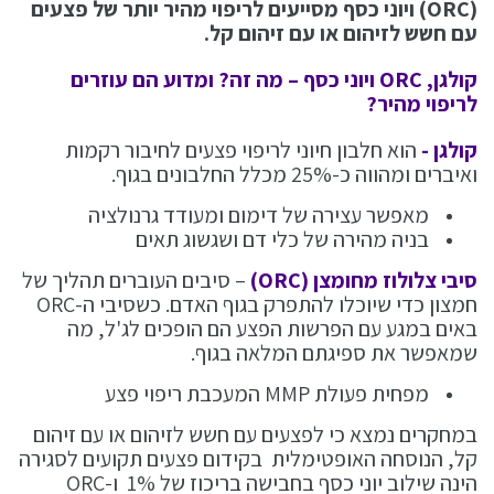
(ORC) ויוני כסף מסייעים לריפוי מהיר יותר של פצעים
עם חשש לזיהום או עם זיהום קל.
קולגן, ORC ויוני כסף – מה זה? ומדוע הם עוזרים
לריפוי מהיר?
קולגן -
הוא חלבון חיוני לריפוי פצעים לחיבור רקמות
ואיברים ומהווה כ-25% מכלל החלבונים בגוף.
מאפשר עצירה של דימום ומעודד גרנולציה
בניה מהירה של כלי דם ושגשוג תאים
סיבי צלולוז מחומצן (ORC)
– סיבים העוברים תהליך של
חמצון כדי שיוכלו להתפרק בגוף האדם. כשסיבי ה-ORC
באים במגע עם הפרשות הפצע הם הופכים לג'ל, מה
שמאפשר את ספיגתם המלאה בגוף.
מפחית פעולת MMP המעכבת ריפוי פצע
במחקרים נמצא כי לפצעים עם חשש לזיהום או עם זיהום
קל, הנוסחה האופטימלית בקידום פצעים תקועים לסגירה
הינה שילוב יוני כסף בחבישה בריכוז של 1% ו-ORC