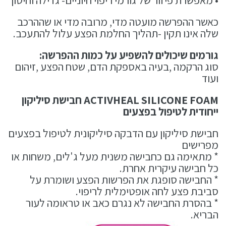
• מאפשרת פיזור של גורמי ריפוי חיוניים- גדילה וחיסון
כאשר ההפרשה מועטה מדי, מרובה מדי או שההרכב
שלה אינו תקין -תהליך החלמת הפצע עלול להתעכב.
גורמים שיכולים להשפיע על כמות ההפרשה:
סוג הרקמה ,בעיה באספקת הדם, שטח הפצע ,זיהום
ועוד
ACTIVHEAL SILICONE FOAM חבישת סיליקון
ייחודית לטיפול בפצעים
חבישת סיליקון עם הדבקה סיליקונית לטיפול בפצעים
מפרישים
* מתאימה גם כחבישה משנית מעל ג'לים, משחות או
כל חבישה עיקרית אחרת.
* החבישה סופגת את הפרשות הפצע ושומרת על
סביבת פצע לחה אופטימלית לריפוי.
* בהסרת החבישה לא נגרם כאב או טראומה לעור
הבריא.