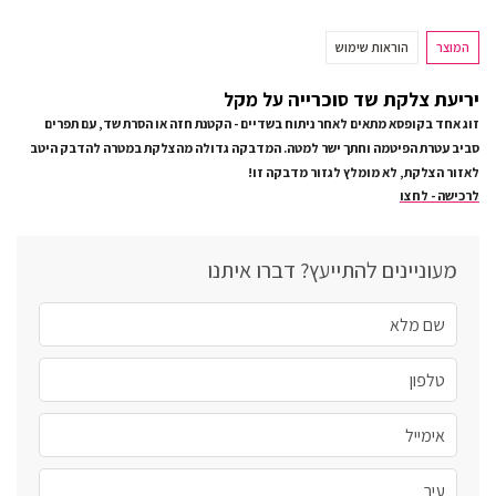
המוצר
הוראות שימוש
יריעת צלקת שד סוכרייה על מקל
זוג אחד בקופסא מתאים לאחר ניתוח בשדיים - הקטנת חזה או הסרת שד, עם תפרים
סביב עטרת הפיטמה וחתך ישר למטה. המדבקה גדולה מהצלקת במטרה להדבק היטב
לאזור הצלקת, לא מומלץ לגזור מדבקה זו!
לרכישה - לחצו
מעוניינים להתייעץ? דברו איתנו