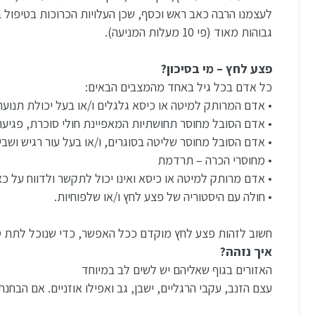
לעצמנו הרבה כאב ראש וכסף, שכן העלויות הכרוכות בטיפול 
גבוהות מאוד (פי 10 מעלות המניעה).
פצע לחץ – מי בסיכון?
כל אדם בכל גיל באחד מהמצבים הבאים:
• אדם המרותק למיטה או כיסא גלגלים ו/או בעל יכולת תנוע
• אדם הסובל מחוסר תחושתיות המאפיינת חולי סוכרת, פגיעה בעמו
• אדם הסובל מחוסר שליטה בסוגרים, ו/או בעל עור רגיש ושבי
• מחוסרי הכרה – תרדמת
• אדם מרותק למיטה או כיסא ואינו יכול לתקשר ולדווח על כ
• חולה עם היסטוריה של פצע לחץ ו/או שלפוחיות.
חשוב לזהות פצע לחץ מוקדם ככל האפשר, כדי שנוכל לתת טי
איך נזהה?
האזורים בגוף שאליהם יש לשים לב במיוחד
עצם הזנב, עקבי הרגליים, ישבן, גב ואפילו אוזניים. אם הבחנ