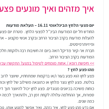
איך מזהים ואיך מונעים פצע
יום פצעי הלחץ הבינלאומי 16.11 – העלאת מודעות
החודש חל יום המודעות הבינ"ל לפצעי הלחץ. מטרת יום פצעי
להעלות מודעות בקרב הציבור הרחב ובקרב אנשי מקצוע – אחי
ופיזיותרפיסטים.
חברת אר-קיור מדיקל רואה ביום זה חשיבות רבה ולוקחת חל
המודעות בקרב הציבור הרחב.
>> חיפשת רופא / אחות מומחים לטיפול בפצע? התקשרו עכש
מהו פצע לחץ ?
פצע לחץ הוא פצע בעור ו/או ברקמות שמתחתיו, שיווצר לרוב
בולטת. פצע לחץ נוצר מלחץ או כתוצאה משילוב של לחץ וכוחו
כוחות משיכה בכיוונים מנוגדים. פצע לחץ יכול להיווצר תוך ד
ספורות, אך ההחלמה עלולה לקחת זמן רב, ולהתארך לכמה ש
כמה שנים.
אם נדע מהו פצע לחץ, איך נזהה, ואיך אפשר למנוע אותו, נוכ