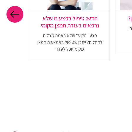
?
חדש: טיפול בפצעים שלא
האמצעי 
נרפאים בעזרת חמצן מקומי
בי
פצע "תקוע" שלא באמת מצליח
הידעת? אד
להחלים? ייתכן שטיפול באמצעות חמצן
נמצא בס
מקומי יוכל לעזור
בעקב! מעו