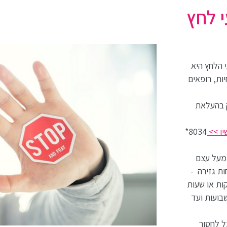
י לחץ
 הלחץ היא
ות, רופאים
ק בהעלאת
יו >>
8034*
 מעל עצם
ת גזירה -
קות או שעות
בועות ועד
ל לחסוך