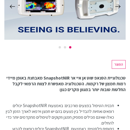
המוצר
טכנולוגיית הסנאפ שוט אן איי אר SnapshotNIR מאבחנת באופן מיידי
רמות חמצון של רקמות. הטכנולוגיה מאפשרת לצוות הרפואי לקבל
החלטות טובות יותר במגוון מקרים כגון:
תכנית הטיפול בפצעים מורכבים: באמצעות SnapshotNIR יכולים
רופאים ואחיות להבדיל בין פצעים בהם יש חמצן וירפאו לאורך הזמן לבין
כאלו שאינם מכילים מספיק חמצן וזקוקים לטיפולים מתקדמים יותר כדי
להחלים.
ניתוחים פלסטיים: באמצעות SnapshotNIR יכולים רופאים לקבוע